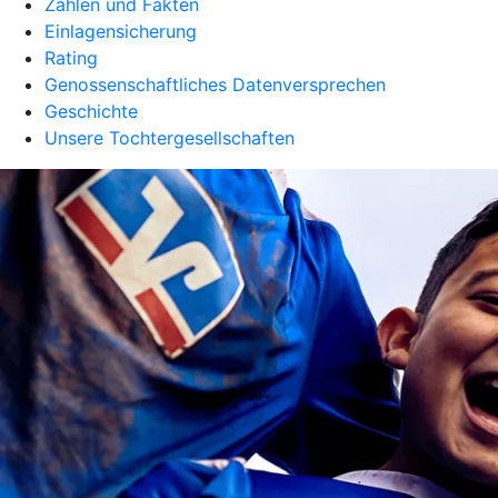
Zahlen und Fakten
Einlagensicherung
Rating
Genossenschaftliches Datenversprechen
Geschichte
Unsere Tochtergesellschaften