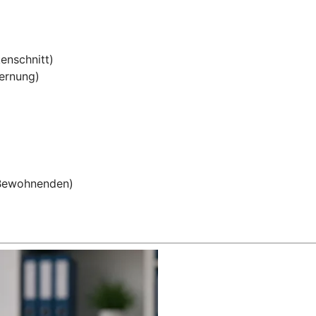
enschnitt)
ernung)
 Bewohnenden)