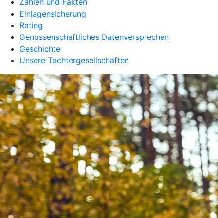
Zahlen und Fakten
Einlagensicherung
Rating
Genossenschaftliches Datenversprechen
Geschichte
Unsere Tochtergesellschaften