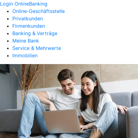
Login OnlineBanking
Online-Geschäftsstelle
Privatkunden
Firmenkunden
Banking & Verträge
Meine Bank
Service & Mehrwerte
Immobilien