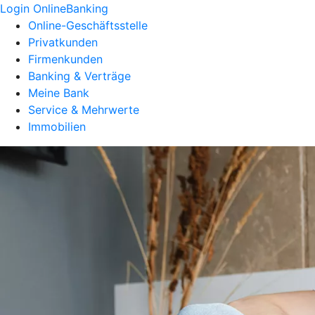
Login OnlineBanking
Online-Geschäftsstelle
Privatkunden
Firmenkunden
Banking & Verträge
Meine Bank
Service & Mehrwerte
Immobilien