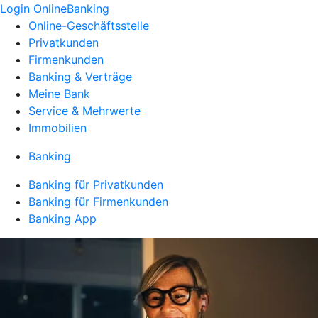
Login OnlineBanking
Online-Geschäftsstelle
Privatkunden
Firmenkunden
Banking & Verträge
Meine Bank
Service & Mehrwerte
Immobilien
Banking
Banking für Privatkunden
Banking für Firmenkunden
Banking App