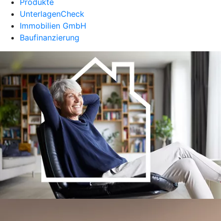
Produkte
UnterlagenCheck
Immobilien GmbH
Baufinanzierung