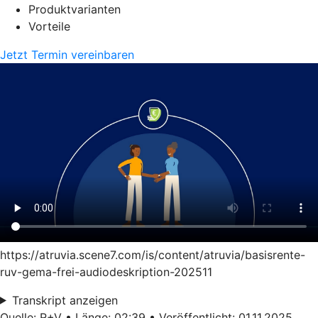
Produktvarianten
Vorteile
Jetzt Termin vereinbaren
https://atruvia.scene7.com/is/content/atruvia/basisrente-
ruv-gema-frei-audiodeskription-202511
Transkript anzeigen
Quelle: R+V • Länge: 02:39 • Veröffentlicht: 01.11.2025