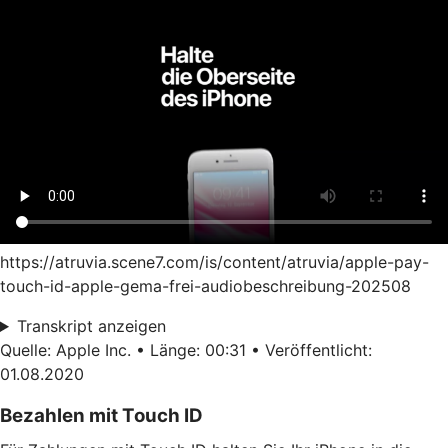
https://atruvia.scene7.com/is/content/atruvia/apple-pay-
touch-id-apple-gema-frei-audiobeschreibung-202508
Transkript anzeigen
Quelle: Apple Inc. • Länge: 00:31 • Veröffentlicht:
01.08.2020
Bezahlen mit Touch ID