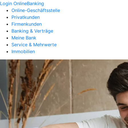
Login OnlineBanking
Online-Geschäftsstelle
Privatkunden
Firmenkunden
Banking & Verträge
Meine Bank
Service & Mehrwerte
Immobilien